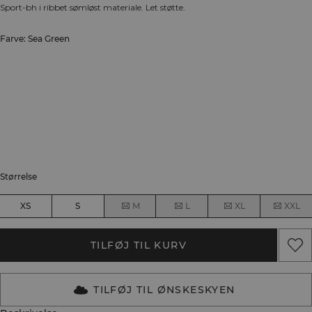
Sport-bh i ribbet sømløst materiale. Let støtte.
Farve: Sea Green
Størrelse
XS
S
M
L
XL
XXL
TILFØJ TIL KURV
TILFØJ TIL ØNSKESKYEN