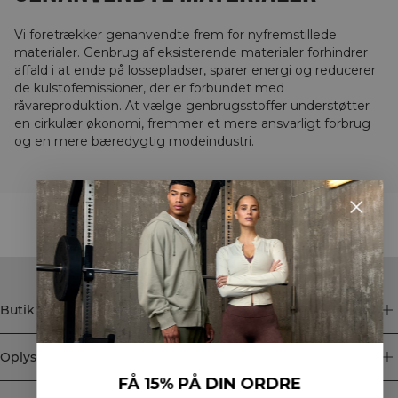
Vi foretrækker genanvendte frem for nyfremstillede
materialer. Genbrug af eksisterende materialer forhindrer
affald i at ende på lossepladser, sparer energi og reducerer
de kulstofemissioner, der er forbundet med
råvareproduktion. At vælge genbrugsstoffer understøtter
en cirkulær økonomi, fremmer et mere ansvarligt forbrug
og en mere bæredygtig modeindustri.
STYLE WITH
Butik
Oplysninger
FÅ 15% PÅ DIN ORDRE