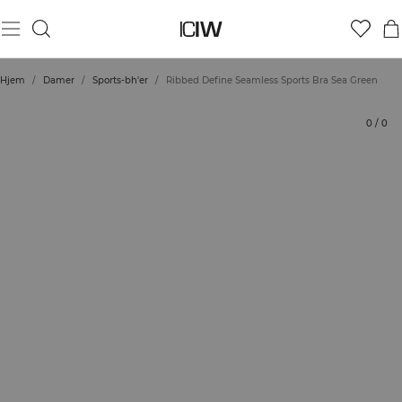
Produkt
Tekniske aspekter
Bedømmelser
Bæredygtighed
Stil med
Hjem
/
Damer
/
Sports-bh'er
/
Ribbed Define Seamless Sports Bra Sea Green
0
/
0