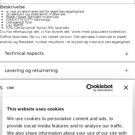
Beskrivelse
4-vejs strækmateriale for øget bevægelighed
Strækbart og slidstærkt materiale
Blødt ribbet sømløst materiale
SWEATTECH™ teknologi
Udtageligt fyld
Lav støtte
92% Genanvendt Nylon, 8% Spandex
Du har efterspurgt det, vi har leveret det. Vores mest populære kollektion,
Define Seamless, fås nu i en ribbet version. Det sømløse materiale er blødt,
elastisk og fleksibelt, hvilket resulterer i et stykke tøj med stor bevægelighed
og pasform. Tights, sports-bh'er og toppe i flere trendy farver gør Define
Seamless til en uundværlig serie af træningstøj til mange forskellige typer
Technical Aspects
træning. 4-vejs strækmaterialet bruger den nyeste sømløse teknologi til at
øge bevægeligheden under din træning, mens SWEATTECH-teknologien
forbedrer din præstation. Denne sports-bh har ICIW-logo, udtagelige indlæg
Levering og returnering
og giver let støtte til dine træningssessioner. Det strækbare og slidstærke
materiale vil bevare sin form brug efter brug. 92% Genanvendt Nylon, 8%
Elastan.
Similar products
This website uses cookies
We use cookies to personalise content and ads, to
provide social media features and to analyse our traffic.
We also share information about your use of our site with