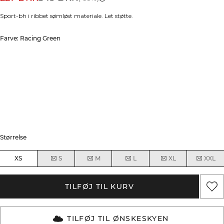
Sport-bh i ribbet sømløst materiale. Let støtte.
Farve: Racing Green
Størrelse
XS
S
M
L
XL
XXL
TILFØJ TIL KURV
TILFØJ TIL ØNSKESKYEN