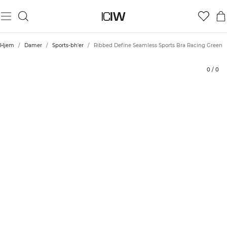
Produkt
Tekniske aspekter
Bedømmelser
Bæredygtighed
Stil med
Hjem
/
Damer
/
Sports-bh'er
/
Ribbed Define Seamless Sports Bra Racing Green
0
/
0