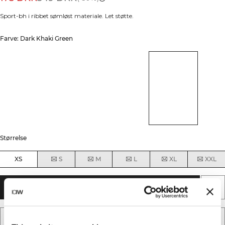
Sport-bh i ribbet sømløst materiale. Let støtte.
Farve: Dark Khaki Green
Størrelse
XS
S
M
L
XL
XXL
TILFØJ TIL KURV
TILFØJ TIL ØNSKESKYEN