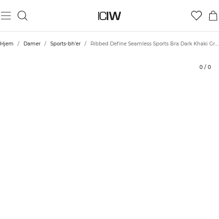
Produkt
Tekniske aspekter
Bedømmelser
Stil med
Hjem
/
Damer
/
Sports-bh'er
/
Ribbed Define Seamless Sports Bra Dark Khaki Green
0
/
0