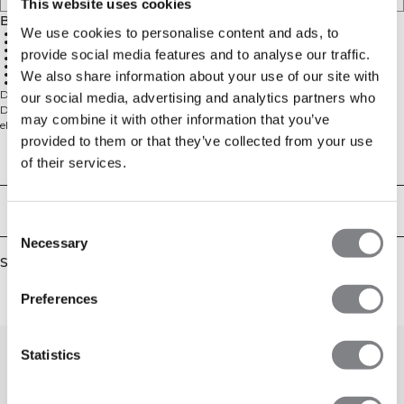
This website uses cookies
Beskrivelse
We use cookies to personalise content and ads, to
4-vejs strækmateriale for øget bevægelighed
Strækbart og slidstærkt materiale
Blødt ribbet sømløst materiale
provide social media features and to analyse our traffic.
SWEATTECH™ teknologi
Udtageligt fyld
Lav støtte
We also share information about your use of our site with
92% Genanvendt Nylon, 8% Spandex
Du har efterspurgt det, vi har leveret det. Vores mest populære kollektion,
our social media, advertising and analytics partners who
Define Seamless, fås nu i en ribbet version. Det sømløse materiale er blødt,
may combine it with other information that you’ve
elastisk og fleksibelt, hvilket resulterer i et stykke tøj med stor bevægelighed
provided to them or that they’ve collected from your use
og pasform. Tights, sports-bh'er og toppe i flere trendy farver gør Define
Seamless til en uundværlig serie af træningstøj til mange forskellige typer
Technical Aspects
of their services.
træning. 4-vejs strækmaterialet bruger den nyeste sømløse teknologi til at
øge bevægeligheden under din træning, mens SWEATTECH-teknologien
forbedrer din præstation. Denne sports-bh har ICIW-logo, udtagelige indlæg
Levering og returnering
og giver let støtte til dine træningssessioner. Det strækbare og slidstærke
Consent
materiale vil bevare sin form brug efter brug. 92% Genanvendt Nylon, 8%
Necessary
Selection
Elastan.
Similar products
Preferences
Statistics