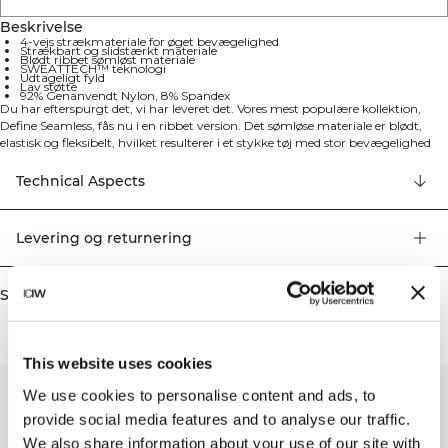
Beskrivelse
4-vejs strækmateriale for øget bevægelighed
Strækbart og slidstærkt materiale
Blødt ribbet sømløst materiale
SWEATTECH™ teknologi
Udtageligt fyld
Lav støtte
92% Genanvendt Nylon, 8% Spandex
Du har efterspurgt det, vi har leveret det. Vores mest populære kollektion,
Define Seamless, fås nu i en ribbet version. Det sømløse materiale er blødt,
elastisk og fleksibelt, hvilket resulterer i et stykke tøj med stor bevægelighed
og pasform. Tights, sports-bh'er og toppe i flere trendy farver gør Define
Seamless til en uundværlig serie af træningstøj til mange forskellige typer
Technical Aspects
træning. 4-vejs strækmaterialet bruger den nyeste sømløse teknologi til at
øge bevægeligheden under din træning, mens SWEATTECH-teknologien
forbedrer din præstation. Denne sports-bh har ICIW-logo, udtagelige indlæg
Levering og returnering
og giver let støtte til dine træningssessioner. Det strækbare og slidstærke
materiale vil bevare sin form brug efter brug. 92% Genanvendt Nylon, 8%
Elastan.
Similar products
This website uses cookies
We use cookies to personalise content and ads, to
provide social media features and to analyse our traffic.
We also share information about your use of our site with