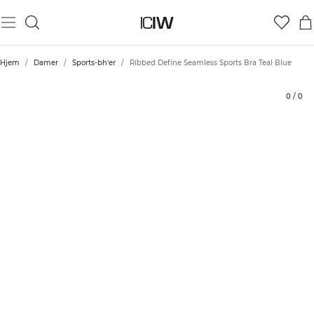
Produkt
Tekniske aspekter
Bedømmelser
Bæredygtighed
Stil med
Hjem
/
Damer
/
Sports-bh'er
/
Ribbed Define Seamless Sports Bra Teal Blue
0
/
0