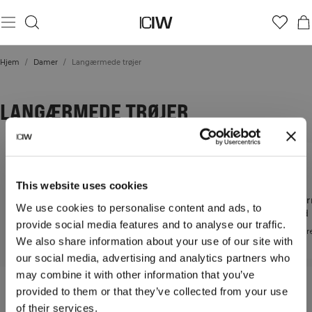
Hjem
/
Damer
/
Langærmede trøjer
LANGÆRMEDE TRØJER
This website uses cookies
Croppede
langærmede toppe
Langærmede
Langæ
We use cookies to personalise content and ads, to
toppe med lynlås
relaxed 
En cropped pasform
provide social media features and to analyse our traffic.
skabt til bevægelse
Komfort og fleksibilitet i
Ubekymre
We also share information about your use of our site with
hver bevægelse
hver dag
our social media, advertising and analytics partners who
may combine it with other information that you’ve
I vores brede udvalg af træningsklær finder du
provided to them or that they’ve collected from your use
langærmede toppe, sweatshirts og hættetrøjer i
of their services.