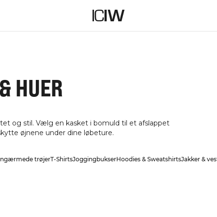
& HUER
et og stil. Vælg en kasket i bomuld til et afslappet
eskytte øjnene under dine løbeture.
ngærmede trøjer
T-Shirts
Joggingbukser
Hoodies & Sweatshirts
Jakker & ves