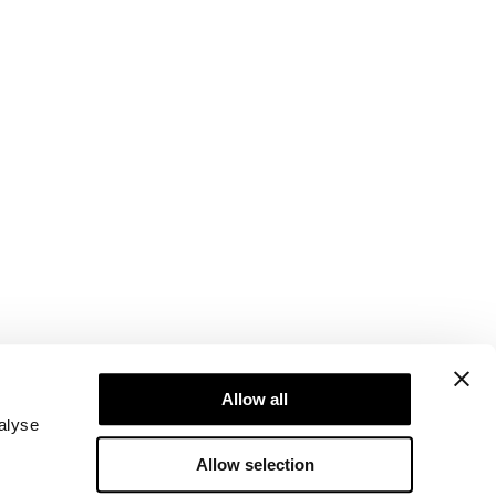
Newsletter
Abonner på vores nyhedsbrev! Få eksklusive
Allow all
tilbud, vores seneste nyheder og meget mere.
alyse
Allow selection