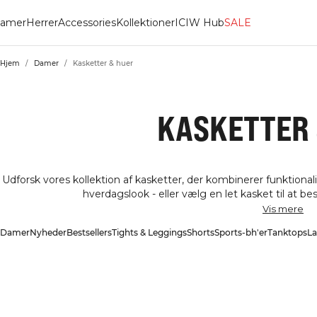
amer
Herrer
Accessories
Kollektioner
ICIW Hub
SALE
Hjem
/
Damer
/
Kasketter & huer
KASKETTER 
Udforsk vores kollektion af kasketter, der kombinerer funktionalit
hverdagslook - eller vælg en let kasket til at b
Vis mere
Damer
Nyheder
Bestsellers
Tights & Leggings
Shorts
Sports-bh'er
Tanktops
La