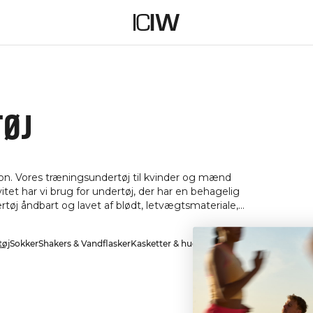
ØJ
ion. Vores træningsundertøj til kvinder og mænd
vitet har vi brug for undertøj, der har en behagelig
rtøj åndbart og lavet af blødt, letvægtsmateriale,
 Vores træningsundertøj har fremragende
at dit ICIW-undertøj bliver dine nye favoritter.
tøj
Sokker
Shakers & Vandflasker
Kasketter & huer
Headbands
Udstyr
Briller
An