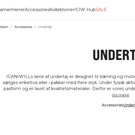
amer
Herrer
Accessories
Kollektioner
ICIW Hub
SALE
Hjem
/
Accessories
/
Undertøj
UNDERT
ICANIWILLs serie af undertøj er designet til træning og mot
sælges enkeltvis eller i pakker med flere styk. Under fysisk akti
pasform og er lavet af kvalitetsmaterialer. Derfor er vores unde
der sidder godt og giver dig fuld bevægelsesfrihed.
Vis mere
ventilationsegenskaber og er stilfuldt. Du vil måske opdage, 
Accessories
Under