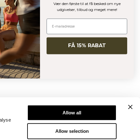
Vær den første til at få besked om nye
udgivelser, tilbud og meget mere!
FÅ 15% RABAT
Newsletter
Abonner på vores nyhedsbrev! Få eksklusive
Allow all
tilbud, vores seneste nyheder og meget mere.
alyse
Allow selection