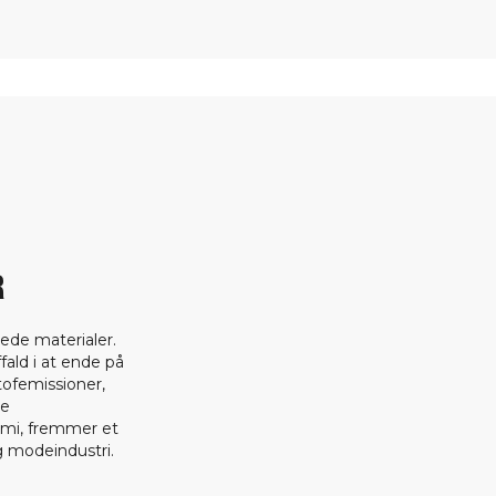
R
ede materialer.
fald i at ende på
tofemissioner,
ge
omi, fremmer et
 modeindustri.