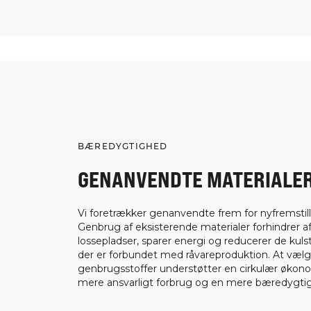
BÆREDYGTIGHED
GENANVENDTE MATERIALE
Vi foretrækker genanvendte frem for nyfremstill
Genbrug af eksisterende materialer forhindrer af
lossepladser, sparer energi og reducerer de kuls
der er forbundet med råvareproduktion. At væl
genbrugsstoffer understøtter en cirkulær økon
mere ansvarligt forbrug og en mere bæredygtig