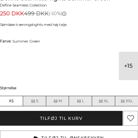
Define Seamless Collection
250 DKK
499 DKK
(-50%)
Sømløse træningstights med høj talje.
Farve:
Summer Green
+
15
Størrelse
XS
S
M
L
XL
XXL
TILFØJ TIL KURV