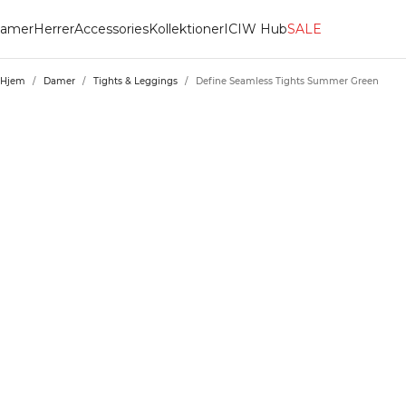
amer
Herrer
Accessories
Kollektioner
ICIW Hub
SALE
Hjem
/
Damer
/
Tights & Leggings
/
Define Seamless Tights Summer Green