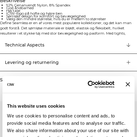
Beskrivelse
92% Genanvendt Nylon, 8% Spandex
God åndbarhed
Høj talje
ICIW-logo på hofte og højre ben
Sømløst design for komfort og bevægelighed
Vælg den mindre størrelse, hvis du er mellem to størrelser
Define Seamless er en af vores mest populære kollektioner, og det kan man
godt forstå. Det sømløse materiale er blødt, elastisk og fleksibelt, hvilket
resulterer i et stykke tøj med stor bevægelighed og pasform. Med tights,
sports-bh'er og toppe i flere trendy farver, bliver Define Seamless din
foretrukne kollektion af træningstøj til de fleste typer af træning. Define
Technical Aspects
Seamless Tights har, ligesom de matchende produkter i kollektionen, vævede
prikdetaljer i stoffet for at løfte designet. ICIW-logo på venstre hofte og diskret
ICIW-logo nederst på højre ben. Høj talje for perfekt pasform. God åndbarhed.
Levering og returnering
Høj talje. ICIW-logo på hofte og på højre ben. Tightsene kan være lidt store i
størrelsen, vælg den mindre størrelse, hvis du er mellem størrelser. 92%
Genanvendt Nylon, 8% Elastan.
Similar products
This website uses cookies
We use cookies to personalise content and ads, to
provide social media features and to analyse our traffic.
We also share information about your use of our site with