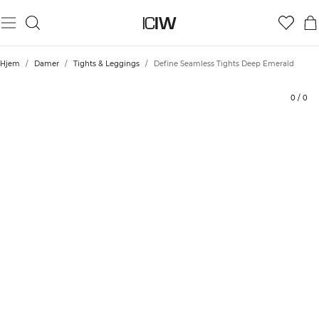
Produkt
Tekniske aspekter
Bedømmelser
Bæredygtighed
Stil med
Hjem
/
Damer
/
Tights & Leggings
/
Define Seamless Tights Deep Emerald
0
/
0