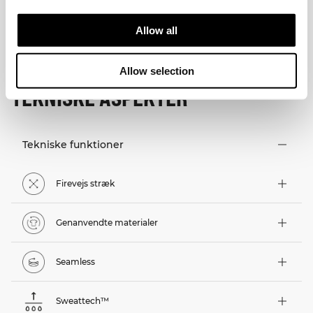
Allow all
Allow selection
TEKNISKE ASPEKTER
Tekniske funktioner
Firevejs stræk
Genanvendte materialer
Seamless
Sweattech™