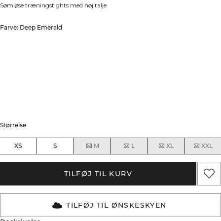
Sømløse træningstights med høj talje.
Farve: Deep Emerald
Størrelse
XS
S
M
L
XL
XXL
TILFØJ TIL KURV
TILFØJ TIL ØNSKESKYEN