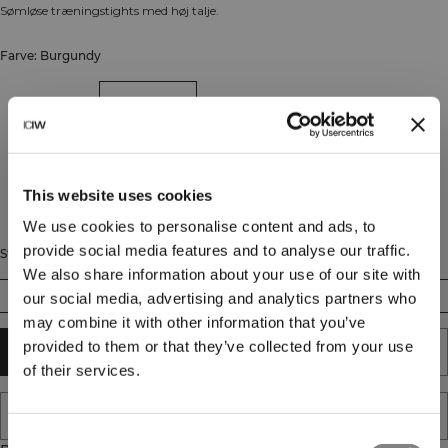
Sømløse træningstights med høj talje.
Farve: Burgundy
This website uses cookies
We use cookies to personalise content and ads, to
provide social media features and to analyse our traffic.
Størrelse
We also share information about your use of our site with
XS
S
M
L
XL
XXL
our social media, advertising and analytics partners who
may combine it with other information that you’ve
provided to them or that they’ve collected from your use
TILFØJ TIL KURV
of their services.
TILFØJ TIL ØNSKESKYEN
Consent