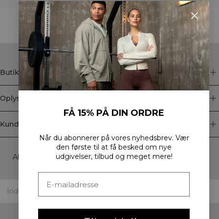
STYLE WITH
Butik
Oplysninger
FÅ 15% PÅ DIN ORDRE
Kundeservice
Når du abonnerer på vores nyhedsbrev.
Vær
Newsletter
den første til at få besked om nye
udgivelser, tilbud og meget mere!
Abonner på vores nyhedsbrev! Få eksklusive tilbud, vores
seneste nyheder og meget mere.