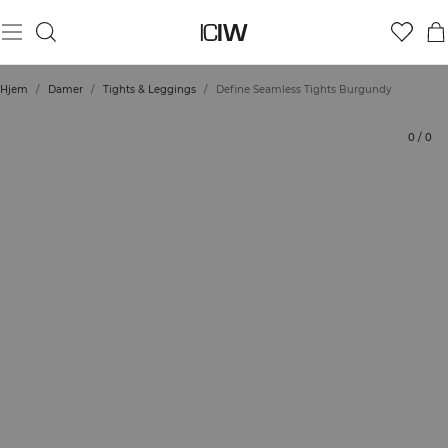
Produkt
Bedømmelser
Bæredygtighed
Stil med
Hjem
/
Damer
/
Tights & Leggings
/
Define Seamless Tights Burgundy
0
/
0