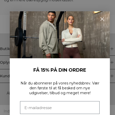
STYLE WITH
Butik
Oplysninger
FÅ 15% PÅ DIN ORDRE
Kundeservice
Når du abonnerer på vores nyhedsbrev.
Vær
Newsletter
den første til at få besked om nye
udgivelser, tilbud og meget mere!
Abonner på vores nyhedsbrev! Få eksklusive tilbud, vores
seneste nyheder og meget mere.