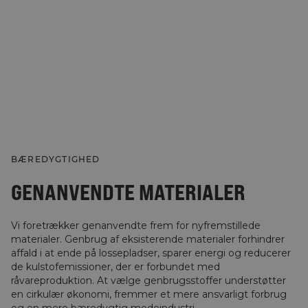
BÆREDYGTIGHED
GENANVENDTE MATERIALER
Vi foretrækker genanvendte frem for nyfremstillede
materialer. Genbrug af eksisterende materialer forhindrer
affald i at ende på lossepladser, sparer energi og reducerer
de kulstofemissioner, der er forbundet med
råvareproduktion. At vælge genbrugsstoffer understøtter
en cirkulær økonomi, fremmer et mere ansvarligt forbrug
og en mere bæredygtig modeindustri.