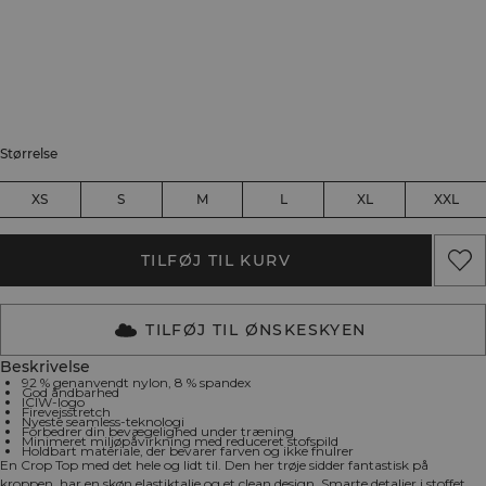
Størrelse
XS
S
M
L
XL
XXL
TILFØJ TIL KURV
TILFØJ TIL ØNSKESKYEN
Beskrivelse
92 % genanvendt nylon, 8 % spandex
God åndbarhed
ICIW-logo
Firevejsstretch
Nyeste seamless-teknologi
Forbedrer din bevægelighed under træning
Minimeret miljøpåvirkning med reduceret stofspild
Holdbart materiale, der bevarer farven og ikke fnulrer
En Crop Top med det hele og lidt til. Den her trøje sidder fantastisk på
kroppen, har en skøn elastiktalje og et clean design. Smarte detaljer i stoffet