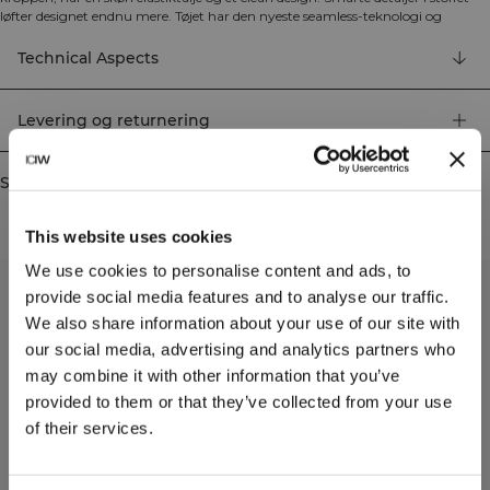
løfter designet endnu mere. Tøjet har den nyeste seamless-teknologi og
firevejsstretch der ikke bare forbedrer pasformen og kvaliteten, men også din
bevægelsesfrihed under træningen. Derudover har produktionen af seamless-
Technical Aspects
produkter en mindre indflydelse på det globale miljø, ved at mængden af
stofrester minimeres. Der anvendes mindre stof samlet set. Det holdbare
materiale er let at vedligeholde, beholder sin farve selv efter mange ture i
Levering og returnering
vaskemaskinen og fnulrer ikke. 92% genanvendt nylon, 8% elastan.
Similar products
This website uses cookies
We use cookies to personalise content and ads, to
provide social media features and to analyse our traffic.
We also share information about your use of our site with
our social media, advertising and analytics partners who
may combine it with other information that you’ve
provided to them or that they’ve collected from your use
of their services.