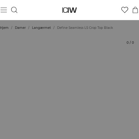
Produkt
Tekniske aspekter
Bedømmelser
Bæredygtighed
Stil med
Hjem
/
Damer
/
Langærmet
/
Define Seamless LS Crop Top Black
0
/
0