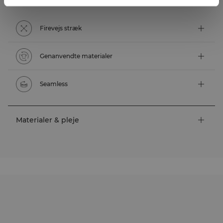
Tekniske funktioner
Firevejs stræk
Genanvendte materialer
Seamless
Materialer & pleje