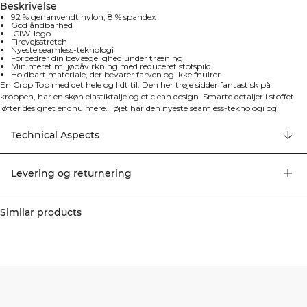
Beskrivelse
92 % genanvendt nylon, 8 % spandex
God åndbarhed
ICIW-logo
Firevejsstretch
Nyeste seamless-teknologi
Forbedrer din bevægelighed under træning
Minimeret miljøpåvirkning med reduceret stofspild
Holdbart materiale, der bevarer farven og ikke fnulrer
En Crop Top med det hele og lidt til. Den her trøje sidder fantastisk på
kroppen, har en skøn elastiktalje og et clean design. Smarte detaljer i stoffet
løfter designet endnu mere. Tøjet har den nyeste seamless-teknologi og
firevejsstretch der ikke bare forbedrer pasformen og kvaliteten, men også din
bevægelsesfrihed under træningen. Derudover har produktionen af seamless-
Technical Aspects
produkter en mindre indflydelse på det globale miljø, ved at mængden af
stofrester minimeres. Der anvendes mindre stof samlet set. Det holdbare
materiale er let at vedligeholde, beholder sin farve selv efter mange ture i
Levering og returnering
vaskemaskinen og fnulrer ikke. 92% genanvendt nylon, 8% elastan.
Similar products