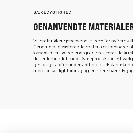
BÆREDYGTIGHED
GENANVENDTE MATERIALE
Vi foretrækker genanvendte frem for nyfremstill
Genbrug af eksisterende materialer forhindrer af
lossepladser, sparer energi og reducerer de kuls
der er forbundet med råvareproduktion. At væl
genbrugsstoffer understøtter en cirkulær økon
mere ansvarligt forbrug og en mere bæredygtig