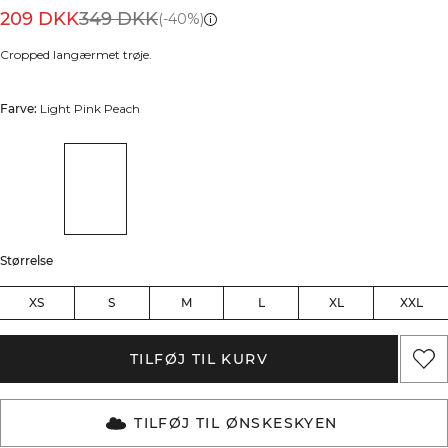
209 DKK
349 DKK
(-40%)
Cropped langærmet trøje.
Farve:
Light Pink Peach
Størrelse
XS
S
M
L
XL
XXL
TILFØJ TIL KURV
TILFØJ TIL ØNSKESKYEN