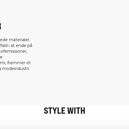
R
ede materialer.
fald i at ende på
tofemissioner,
ge
omi, fremmer et
 modeindustri.
STYLE WITH