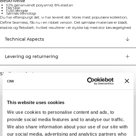
Beskrivelse
92% genanvendt polyamid, 8% elastan
Høj talje
Fuld længde
Sømløs teknologi
Du har efterspurgt det, vi har leveret det. Vores mest populære kollektion,
Define Seamless, fås nu i en ribbet version. Det sømløse materiale er blødt,
elastisk og fleksibelt, hvilket resulterer i et stykke tøj med stor bevægelighed
og pasform. Tights, sports-bh'er og toppe i flere trendy farver gør Define
Seamless til en uundværlig serie af træningstøj til mange forskellige typer
Technical Aspects
træning. 4-vejs strækmateriale med den nyeste sømløse teknologi for at øge
mobiliteten under din træning. Strækbart og slidstærkt materiale. ICIW-logo
foran. SWEATTECH™. Høj talje for perfekt pasform. Fuld længde. 92%
Levering og returnering
Genanvendt Nylon, 8% Elastan.
Similar products
This website uses cookies
We use cookies to personalise content and ads, to
provide social media features and to analyse our traffic.
We also share information about your use of our site with
our social media, advertising and analytics partners who