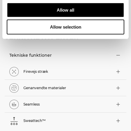
Allow all
Allow selection
TEKNISKE ASPEKTER
Tekniske funktioner
Firevejs stræk
Genanvendte materialer
Seamless
Sweattech™