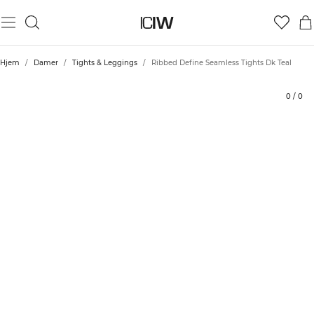
Produkt
Tekniske aspekter
Bedømmelser
Bæredygtighed
Stil med
Hjem
/
Damer
/
Tights & Leggings
/
Ribbed Define Seamless Tights Dk Teal
0
/
0