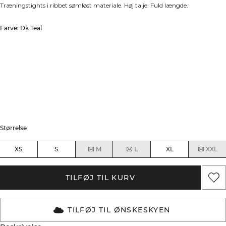
Træningstights i ribbet sømløst materiale. Høj talje. Fuld længde.
Farve: Dk Teal
Størrelse
XS
S
M
L
XL
XXL
TILFØJ TIL KURV
TILFØJ TIL ØNSKESKYEN