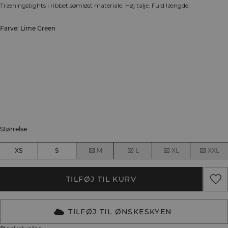
Træningstights i ribbet sømløst materiale. Høj talje. Fuld længde.
Farve: Lime Green
Størrelse
XS
S
M
L
XL
XXL
TILFØJ TIL KURV
TILFØJ TIL ØNSKESKYEN