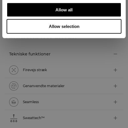
Allow all
Allow selection
TEKNISKE ASPEKTER
Tekniske funktioner
Firevejs stræk
Genanvendte materialer
Seamless
Sweattech™