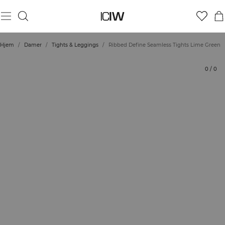
Produkt
Tekniske aspekter
Bedømmelser
Bæredygtighed
Stil med
Hjem
/
Damer
/
Tights & Leggings
/
Ribbed Define Seamless Tights Lime Green
0
/
0