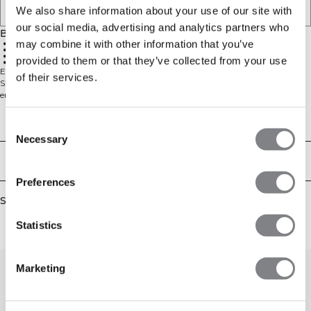
TILFØJ TIL ØNSKESKYEN
We also share information about your use of our site with
our social media, advertising and analytics partners who
Beskrivelse
may combine it with other information that you’ve
Oversize pasform
Retro print
Blød jersey
provided to them or that they’ve collected from your use
Ribbet halsudskæring
Everyday Oversized T-shirt bringer ubesværet stil til din hverdagsgarderobe.
of their services.
Skåret i en afslappet, boxy pasform med ribbet rund halsudskæring har den
en blød jerseyfornemmelse og et let fald for komfort hele dagen. Et retro-
inspireret ICIW-print tilføjer et markant touch, og standardlængden gør den
nem at matche med leggings, shorts eller jeans. Perfekt til alt fra
Technical Aspects
Consent
fitnesscentret til afslappede weekender.
Necessary
Selection
Levering og returnering
Preferences
Similar products
Statistics
Marketing