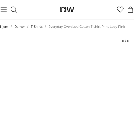
Produkt
Tekniske aspekter
Bedømmelser
Stil med
Hjem
/
Damer
/
T-Shirts
/
Everyday Oversized Cotton T-shirt Print Lady Pink
0
/
0