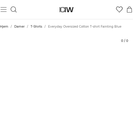
Produkt
Tekniske aspekter
Bedømmelser
Stil med
Hjem
/
Damer
/
T-Shirts
/
Everyday Oversized Cotton T-shirt Fainting Blue
0
/
0