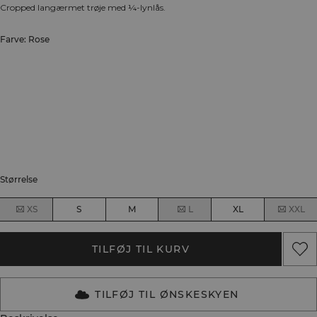
Cropped langærmet trøje med ¼-lynlås.
Farve: Rose
Størrelse
XS
S
M
L
XL
XXL
TILFØJ TIL KURV
TILFØJ TIL ØNSKESKYEN