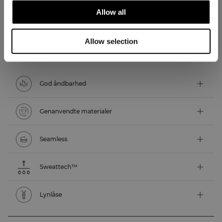
Allow all
TEKNISKE ASPEKTER
Allow selection
Tekniske funktioner
God åndbarhed
Genanvendte materialer
Seamless
Sweattech™
Lynlåse