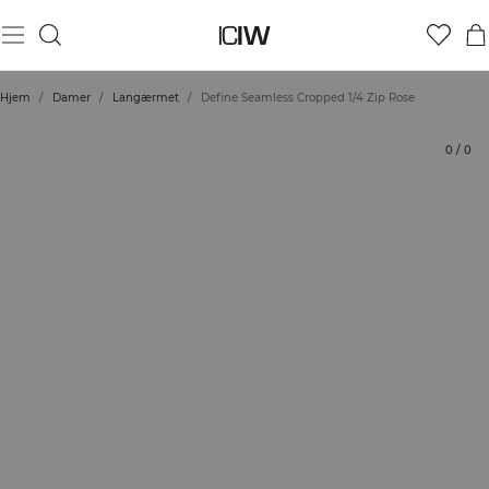
Produkt
Tekniske aspekter
Bedømmelser
Bæredygtighed
Stil med
Hjem
/
Damer
/
Langærmet
/
Define Seamless Cropped 1/4 Zip Rose
0
/
0