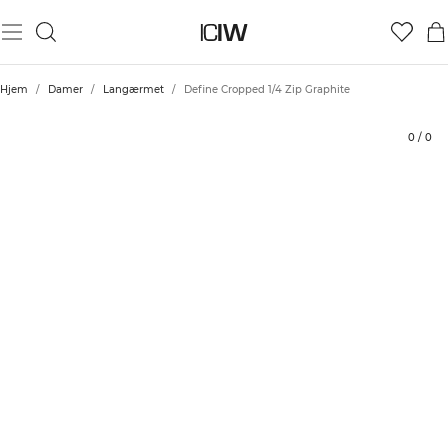
Produkt
Tekniske aspekter
Bedømmelser
Stil med
Hjem
/
Damer
/
Langærmet
/
Define Cropped 1/4 Zip Graphite
0
/
0