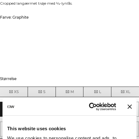
Cropped langærmet trøje med ¼-lynlås.
Farve: Graphite
Størrelse
XS
S
M
L
XL
UDSOLGT - GIV MIG BESKED
This website uses cookies
TILFØJ TIL ØNSKESKYEN
We use cookies to personalise content and ads, to