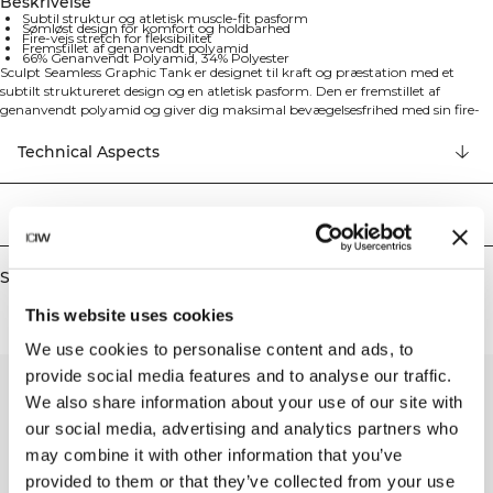
Beskrivelse
Subtil struktur og atletisk muscle-fit pasform
Sømløst design for komfort og holdbarhed
Fire-vejs stretch for fleksibilitet
Fremstillet af genanvendt polyamid
66% Genanvendt Polyamid, 34% Polyester
Sculpt Seamless Graphic Tank er designet til kraft og præstation med et
subtilt struktureret design og en atletisk pasform. Den er fremstillet af
genanvendt polyamid og giver dig maksimal bevægelsesfrihed med sin fire-
vejs stretch og sømløse konstruktion, som gør den perfekt til enhver form for
træning. Tanken giver optimal fleksibilitet gennem sine fire-vejs stretch-
Technical Aspects
egenskaber, mens det sømløse design sikrer komfort og holdbarhed gennem
hele din træning. 66% Genanvendt Polyamid, 34% Polyester
Levering og returnering
Similar products
This website uses cookies
We use cookies to personalise content and ads, to
provide social media features and to analyse our traffic.
We also share information about your use of our site with
our social media, advertising and analytics partners who
may combine it with other information that you’ve
provided to them or that they’ve collected from your use