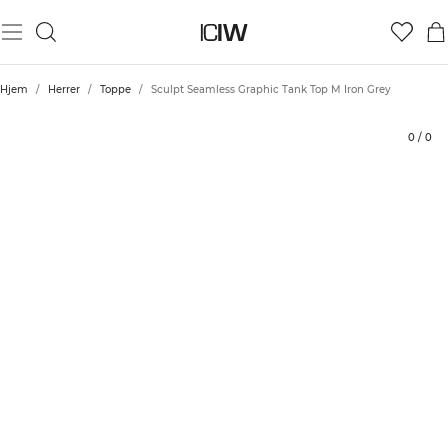
Produkt
Tekniske aspekter
Bedømmelser
Bæredygtighed
Stil med
Hjem
/
Herrer
/
Toppe
/
Sculpt Seamless Graphic Tank Top M Iron Grey
0
/
0