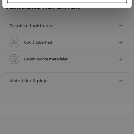
TEKNISKE ASPEKTER
Tekniske funktioner
God åndbarhed
Genanvendte materialer
Materialer & pleje