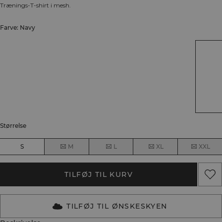
Trænings-T-shirt i mesh.
Farve: Navy
Størrelse
S
M
L
XL
XXL
TILFØJ TIL KURV
TILFØJ TIL ØNSKESKYEN