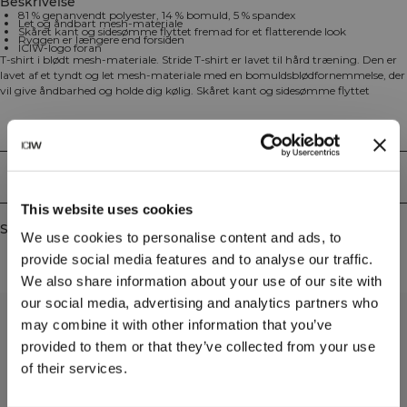
Beskrivelse
81 % genanvendt polyester, 14 % bomuld, 5 % spandex
Let og åndbart mesh-materiale
Skåret kant og sidesømme flyttet fremad for et flatterende look
Ryggen er længere end forsiden
ICIW-logo foran
T-shirt i blødt mesh-materiale. Stride T-shirt er lavet til hård træning. Den er
lavet af et tyndt og let mesh-materiale med en bomuldsblødfornemmelse, der
vil give åndbarhed og holde dig kølig. Skåret kant og sidesømme flyttet
fremad for et flatterende look. ICIW-logo foran. Ryggen er længere end
forsiden. DRI-RELEASE: 81% genanvendt polyester, 14% bomuld, 5% elastan.
Technical Aspects
Levering og returnering
This website uses cookies
Similar products
We use cookies to personalise content and ads, to
provide social media features and to analyse our traffic.
We also share information about your use of our site with
our social media, advertising and analytics partners who
may combine it with other information that you’ve
provided to them or that they’ve collected from your use
of their services.