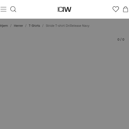
Produkt
Tekniske aspekter
Bedømmelser
Bæredygtighed
Stil med
Hjem
/
Herrer
/
T-Shirts
/
Stride T-shirt DriRelease Navy
0
/
0