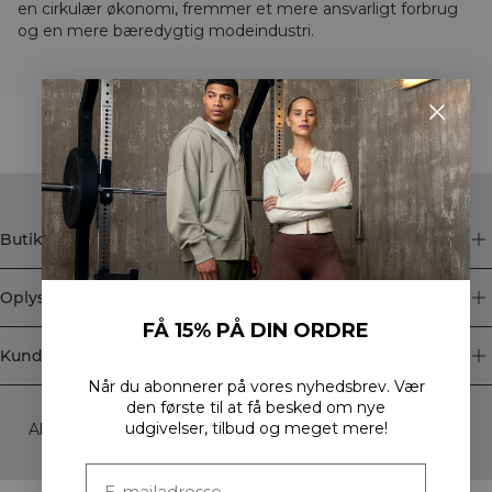
en cirkulær økonomi, fremmer et mere ansvarligt forbrug
og en mere bæredygtig modeindustri.
STYLE WITH
Butik
Oplysninger
FÅ 15% PÅ DIN ORDRE
Kundeservice
Når du abonnerer på vores nyhedsbrev.
Vær
Newsletter
den første til at få besked om nye
udgivelser, tilbud og meget mere!
Abonner på vores nyhedsbrev! Få eksklusive tilbud, vores
seneste nyheder og meget mere.