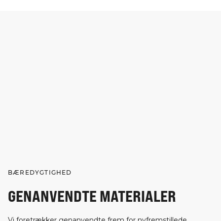
BÆREDYGTIGHED
GENANVENDTE MATERIALER
Vi foretrækker genanvendte frem for nyfremstillede