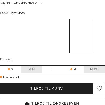
Raglan mesh t-shirt med print.
Farve: Light Moss
Størrelse
S
M
L
XL
XXL
Few in stock
TILFØJ TIL KURV
TILFØJ TIL ØNSKESKYEN