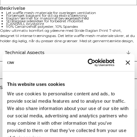
Beskrivelse
Let waffle mesh-materiale for overlegen ventilation
Forlænget bagkant for stil og ekstra dækning
Raglan-ærmer for maksimal bevægelsesfrihed
Strategiske sideslidser for forbedret mobilitet
ICANIWILL brystprint
90% Genanvendt polyester, 10% Spandex
Oplev ultimativ komfort og ydeevne med Stride Raglan Print T-shirt,
designet til intense træningspas. Det lette waffle mesh-materiale sikrer, at du
holder dig kølig, når du presser dine grænser. Med sit gennemtænkte design,
der inkluderer en forlænget bagkant og strategiske sideslidser, tilbyder denne
t-shirt både stil og funktionalitet. Raglan-ærmerne giver dig ubegrænset
Technical Aspects
bevægelighed i hver øvelse, mens ICANIWILL-printet på brystet tilføjer et
stærkt statement til dit træningstøj. T-shirten har følgende egenskaber: let
waffle mesh-materiale for overlegen ventilation, forlænget bagkant for bedre
Levering og returnering
dækning og stil, raglan-ærmer for maksimal bevægelsesfrihed, strategiske
sideslidser for forbedret mobilitet og ICANIWILL brystprint. 90% Genanvendt
polyester, 10% Elastan
This website uses cookies
Similar products
We use cookies to personalise content and ads, to
provide social media features and to analyse our traffic.
We also share information about your use of our site with
our social media, advertising and analytics partners who
may combine it with other information that you’ve
provided to them or that they’ve collected from your use