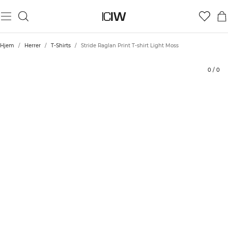
Produkt
Tekniske aspekter
Bedømmelser
Bæredygtighed
Stil med
Hjem
/
Herrer
/
T-Shirts
/
Stride Raglan Print T-shirt Light Moss
0
/
0