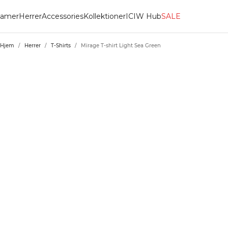
amer
Herrer
Accessories
Kollektioner
ICIW Hub
SALE
Hjem
/
Herrer
/
T-Shirts
/
Mirage T-shirt Light Sea Green