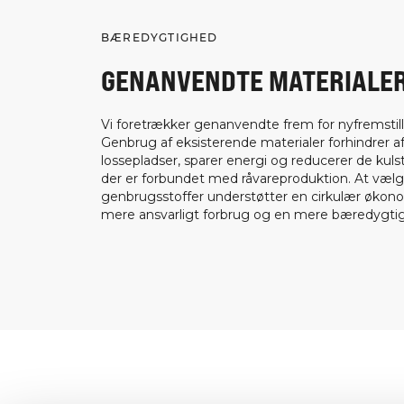
BÆREDYGTIGHED
GENANVENDTE MATERIALE
Vi foretrækker genanvendte frem for nyfremstill
Genbrug af eksisterende materialer forhindrer af
lossepladser, sparer energi og reducerer de kuls
der er forbundet med råvareproduktion. At væl
genbrugsstoffer understøtter en cirkulær økon
mere ansvarligt forbrug og en mere bæredygtig