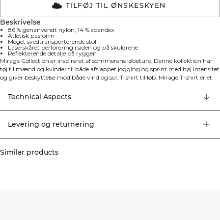
TILFØJ TIL ØNSKESKYEN
Beskrivelse
86 % genanvendt nylon, 14 % spandex
Atletisk pasform
Meget svedtransporterende stof
Laserskåret perforering i siden og på skuldrene
Reflekterende detalje på ryggen
Mirage Collection er inspireret af sommerens løbeture. Denne kollektion har
tøj til mænd og kvinder til både afslappet jogging og sprint med høj intensitet
og giver beskyttelse mod både vind og sol. T-shirt til løb. Mirage T-shirt er et
fantastisk basislag til løb. Materialet er meget elastisk med
fugttransporterende egenskaber samt laserskårne perforeringer til ventilation.
Technical Aspects
86% genanvendt nylon, 14% elastan
Levering og returnering
Similar products