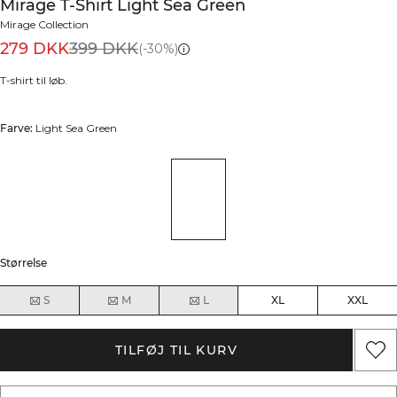
Mirage T-Shirt Light Sea Green
Mirage Collection
279 DKK
399 DKK
(-30%)
T-shirt til løb.
Farve:
Light Sea Green
Størrelse
S
M
L
XL
XXL
TILFØJ TIL KURV