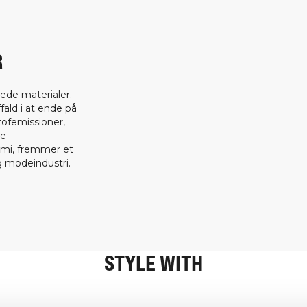
R
ede materialer.
fald i at ende på
tofemissioner,
ge
omi, fremmer et
 modeindustri.
STYLE WITH