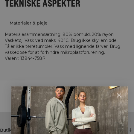
TEKNISKE ASPEKTER
Materialer & pleje
Materialesammensætning
:
80% bomuld, 20% rayon
Vasketøj
:
Vask ved maks. 40°C. Brug ikke skyllemiddel.
Tåler ikke tørretumbler. Vask med lignende farver. Brug
vaskepose for at forhindre mikroplastforurening.
Varenr
:
13844-758P
STYLE WITH
Butik