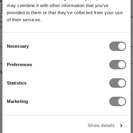
Beskrivelse
Bomuldsmateriale
may combine it with other information that you’ve
Oversize pasform
Print design
provided to them or that they’ve collected from your use
Everyday kollektion
The Everyday Oversized Cotton T-shirt Print kombinerer afslappet stil med en
of their services.
moderne oversized pasform. Den er lavet af en blød jersey i 80 % bomuld og
20 % rayon. Den løse silhuet og ribstrikkede hals gør den perfekt til
fitnesscenteret, arbejde eller bare afslapning derhjemme.
Technical Aspects
Consent
Necessary
Selection
Levering og returnering
Preferences
Similar products
Statistics
Marketing
Show details