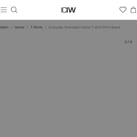
Produkt
Tekniske aspekter
Bedømmelser
Stil med
Hjem
/
Herrer
/
T-Shirts
/
Everyday Oversized Cotton T-shirt Print Black
0
/
0