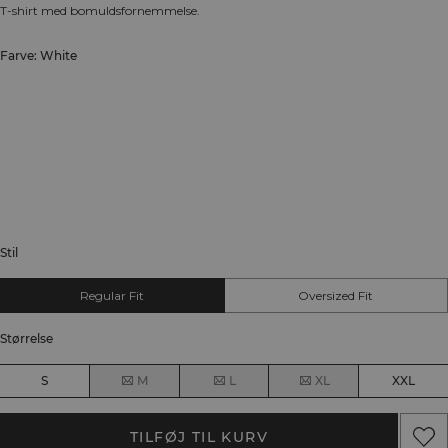
T-shirt med bomuldsfornemmelse.
Farve: White
Stil
Regular Fit
Oversized Fit
Størrelse
S
M
L
XL
XXL
TILFØJ TIL KURV