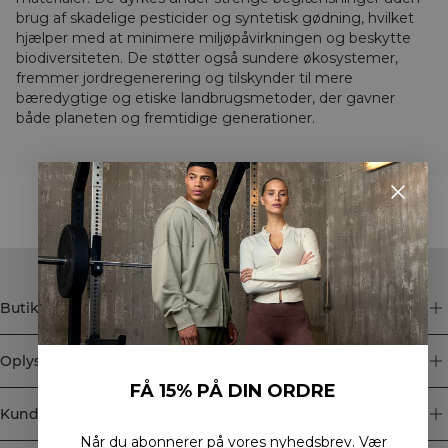
brug af skadelige pesticider og syntetisk gødning, hvilket
hjælper med at minimere miljøpåvirkningen og beskytte
biodiversiteten. De støtter også sundere økosystemer,
fremmer jordregenerering og tilskynder til mere
bæredygtige og etiske landbrugsmetoder, der gavner
både planeten og fremtidige generationer.
STYLE WITH
Butik
Oplysninger
FÅ 15% PÅ DIN ORDRE
Kundeservice
Når du abonnerer på vores nyhedsbrev.
Vær