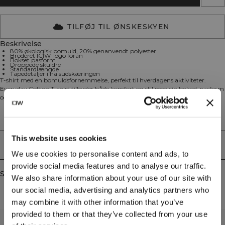
TILFØJ TIL ØNSKESKYEN
Beskrivelse
80% økologisk bomuld, 20% genanvendt polyester
Broderet ICIW-logo foran
Bokset pasform
Droppede skuldre
Standardlængde
Tapedetaljer i halsudskæringen
T-shirt med en bomuldsfornemmelse, perfekt til hverdagens aktiviteter.
Everyday Cotton T-shirt tilbyder både komfort og stil med sin bokset pasform
og en blød blanding af økologisk bomuld og genanvendt polyester.
Halsudskæringen har tapedetaljer, og det broderede ICIW-logo foran giver
trøjen et eksklusivt præg. Den har droppede skuldre for et afslappet look og
Technical Aspects
standardlængde. 80% økologisk bomuld, 20% genanvendt polyester.
This website uses cookies
Levering og returnering
We use cookies to personalise content and ads, to
provide social media features and to analyse our traffic.
Similar products
We also share information about your use of our site with
our social media, advertising and analytics partners who
may combine it with other information that you’ve
provided to them or that they’ve collected from your use