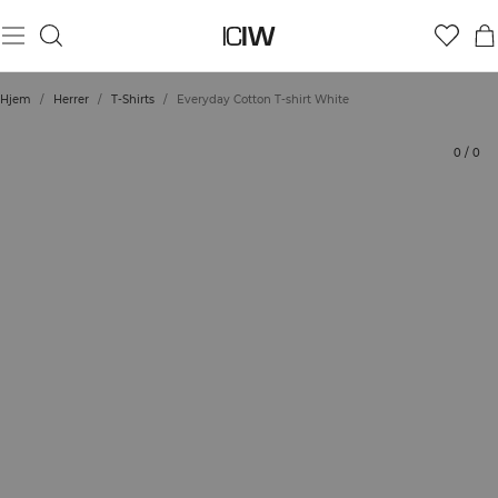
Produkt
Tekniske aspekter
Bedømmelser
Bæredygtighed
Stil med
Hjem
/
Herrer
/
T-Shirts
/
Everyday Cotton T-shirt White
0
/
0