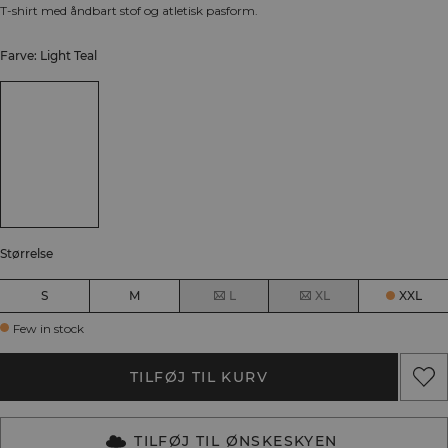
T-shirt med åndbart stof og atletisk pasform.
Farve: Light Teal
Størrelse
S
M
L
XL
XXL
Few in stock
TILFØJ TIL KURV
TILFØJ TIL ØNSKESKYEN