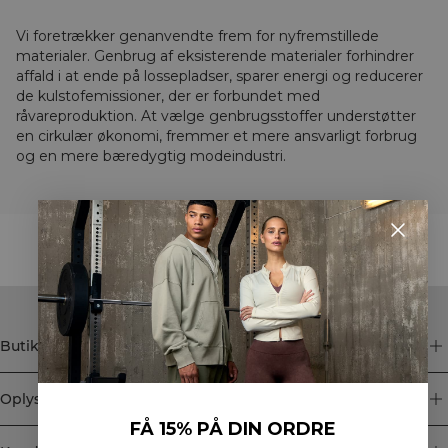
Vi foretrækker genanvendte frem for nyfremstillede
materialer. Genbrug af eksisterende materialer forhindrer
affald i at ende på lossepladser, sparer energi og reducerer
de kulstofemissioner, der er forbundet med
råvareproduktion. At vælge genbrugsstoffer understøtter
en cirkulær økonomi, fremmer et mere ansvarligt forbrug
og en mere bæredygtig modeindustri.
STYLE WITH
Butik
Oplysninger
FÅ 15% PÅ DIN ORDRE