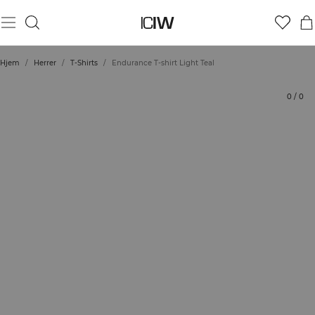
Produkt
Tekniske aspekter
Bedømmelser
Bæredygtighed
Stil med
Hjem
/
Herrer
/
T-Shirts
/
Endurance T-shirt Light Teal
0
/
0