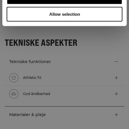
Allow selection
TEKNISKE ASPEKTER
Tekniske funktioner
Athletic fit
God åndbarhed
Materialer & pleje