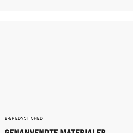
BÆREDYGTIGHED
GENANVENDTE MATERIALER