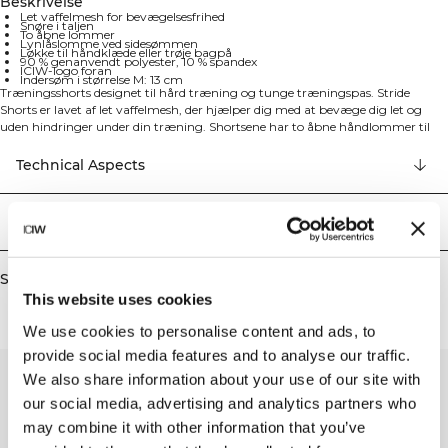
Beskrivelse
Let vaffelmesh for bevægelsesfrihed
Snøre i taljen
To åbne lommer
Lynlåslomme ved sidesømmen
Løkke til håndklæde eller trøje bagpå
90 % genanvendt polyester, 10 % spandex
ICIW-logo foran
Indersøm i størrelse M: 13 cm
Træningsshorts designet til hård træning og tunge træningspas. Stride
Shorts er lavet af let vaffelmesh, der hjælper dig med at bevæge dig let og
uden hindringer under din træning. Shortsene har to åbne håndlommer til
dine vigtigste ting og en skjult lynlåslomme ved sidesømmen til småting. Med
snøre i taljen for den perfekte pasform og ICIW-logo foran for stil. Det løse fit
Technical Aspects
og 13 cm indersøm i størrelse M giver optimal komfort og bevægelsesfrihed.
Lavet af bæredygtige materialer med 90% genanvendt polyester og 10%
elastan for stretch og holdbarhed.
Levering og returnering
Similar products
This website uses cookies
We use cookies to personalise content and ads, to
provide social media features and to analyse our traffic.
We also share information about your use of our site with
our social media, advertising and analytics partners who
may combine it with other information that you’ve