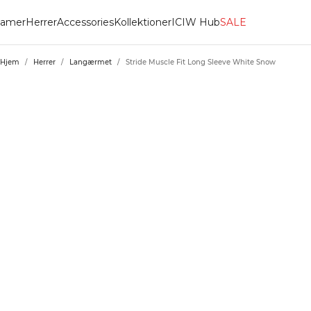
amer
Herrer
Accessories
Kollektioner
ICIW Hub
SALE
Hjem
/
Herrer
/
Langærmet
/
Stride Muscle Fit Long Sleeve White Snow