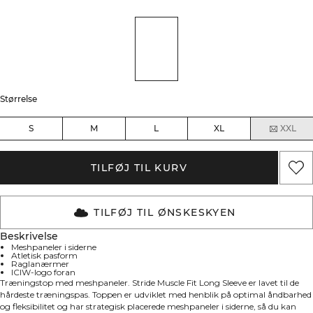
Størrelse
S
M
L
XL
XXL
TILFØJ TIL KURV
TILFØJ TIL ØNSKESKYEN
Beskrivelse
Meshpaneler i siderne
Atletisk pasform
Raglanærmer
ICIW-logo foran
Træningstop med meshpaneler. Stride Muscle Fit Long Sleeve er lavet til de
hårdeste træningspas. Toppen er udviklet med henblik på optimal åndbarhed
og fleksibilitet og har strategisk placerede meshpaneler i siderne, så du kan