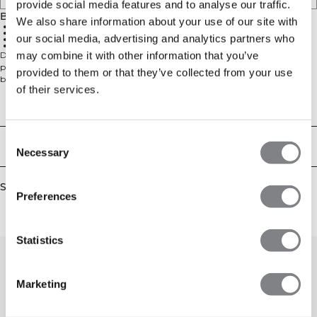
provide social media features and to analyse our traffic.
Beskrivelse
We also share information about your use of our site with
Afslappet oversize pasform
Frontlommer
our social media, advertising and analytics partners who
Justerbar hætte
60% bomuld, 40% polyester
may combine it with other information that you’ve
Designet til komfort og stil, har Everyday Relaxed Hoodie Print en oversize
pasform og et retro-inspireret branded back print. Lavet af en blød børstet
provided to them or that they’ve collected from your use
blanding af 60% bomuld og 40% polyester, den inkluderer håndlommer, en
of their services.
justerbar snor-hætte og en løs silhuet – perfekt til træning, arbejde eller
afslapning derhjemme.
Technical Aspects
Consent
Levering og returnering
Necessary
Selection
Similar products
Preferences
Statistics
Marketing