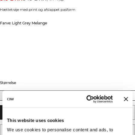
Hættetrøje med print og afslappet pasform
Farve: Light Grey Melange
Størrelse
S
M
L
XL
XXL
TILFØJ TIL KURV
This website uses cookies
We use cookies to personalise content and ads, to
TILFØJ TIL ØNSKESKYEN