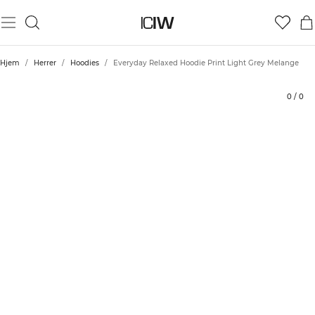
Produkt
Tekniske aspekter
Bedømmelser
Stil med
Hjem
/
Herrer
/
Hoodies
/
Everyday Relaxed Hoodie Print Light Grey Melange
0
/
0