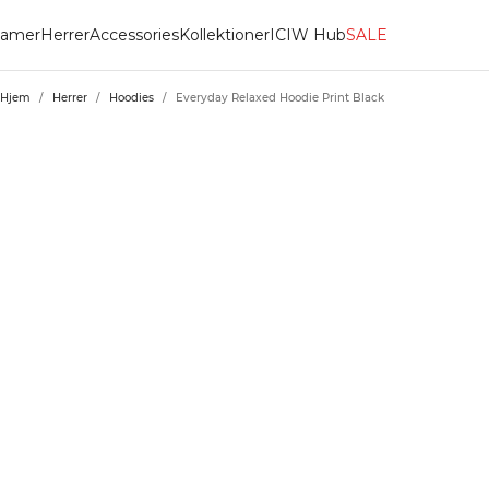
amer
Herrer
Accessories
Kollektioner
ICIW Hub
SALE
Hjem
/
Herrer
/
Hoodies
/
Everyday Relaxed Hoodie Print Black