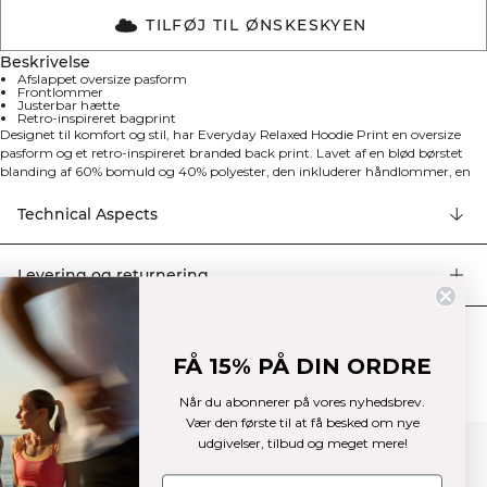
TILFØJ TIL ØNSKESKYEN
Beskrivelse
Afslappet oversize pasform
Frontlommer
Justerbar hætte
Retro-inspireret bagprint
Designet til komfort og stil, har Everyday Relaxed Hoodie Print en oversize
pasform og et retro-inspireret branded back print. Lavet af en blød børstet
blanding af 60% bomuld og 40% polyester, den inkluderer håndlommer, en
justerbar snor-hætte og en løs silhuet – perfekt til træning, arbejde eller
afslapning derhjemme.
Technical Aspects
Levering og returnering
Similar products
FÅ 15% PÅ DIN ORDRE
Når du abonnerer på vores nyhedsbrev.
Vær den første til at få besked om nye
udgivelser, tilbud og meget mere!