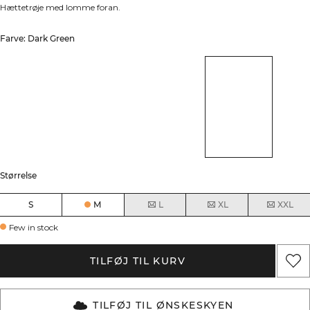
Hættetrøje med lomme foran.
Farve: Dark Green
Størrelse
S
M
L
XL
XXL
Few in stock
TILFØJ TIL KURV
TILFØJ TIL ØNSKESKYEN