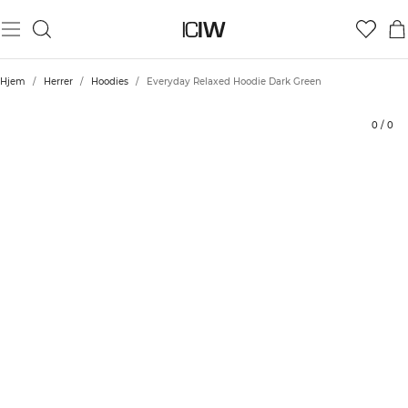
Produkt
Tekniske aspekter
Bedømmelser
Bæredygtighed
Stil med
Hjem
/
Herrer
/
Hoodies
/
Everyday Relaxed Hoodie Dark Green
0
/
0