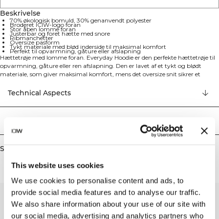
Beskrivelse
70% økologisk bomuld, 30% genanvendt polyester
Broderet ICIW-logo foran
Stor åben lomme foran
Justerbar og foret hætte med snore
Ribmanchetter
Oversize pasform
Tykt materiale med blød inderside til maksimal komfort
Perfekt til opvarmning, gåture eller afslapning
Hættetrøje med lomme foran. Everyday Hoodie er den perfekte hættetrøje til
opvarmning, gåture eller ren afslapning. Den er lavet af et tykt og blødt
materiale, som giver maksimal komfort, mens det oversize snit sikrer et
afslappet look. Hætten er foret og justerbar, og den store lomme foran giver
praktisk opbevaring. Ribmanchetterne fuldender designet, og det broderede
Technical Aspects
ICIW-logo foran tilføjer et stilfuldt touch. Oversize pasform, justerbar og foret
hætte, stor åben lomme foran, ribmanchetter, broderet ICIW-logo foran. 70%
økologisk bomuld, 30% genanvendt polyester.
Levering og returnering
Similar products
This website uses cookies
We use cookies to personalise content and ads, to
provide social media features and to analyse our traffic.
We also share information about your use of our site with
our social media, advertising and analytics partners who