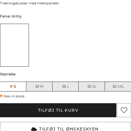
Træningsbukser med meshpaneler.
Farve: Army
Størrelse
S
M
L
XL
XXL
Few in stock
TILFØJ TIL KURV
TILFØJ TIL ØNSKESKYEN