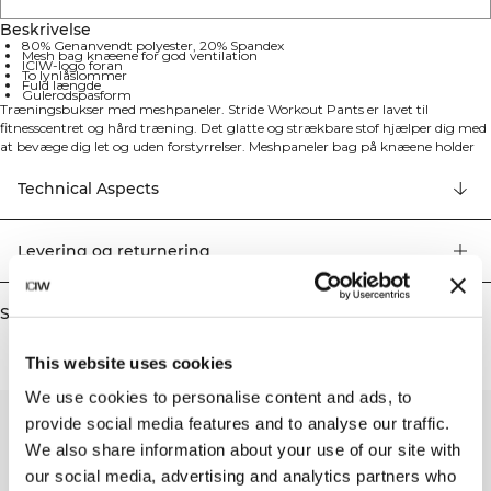
Beskrivelse
80% Genanvendt polyester, 20% Spandex
Mesh bag knæene for god ventilation
ICIW-logo foran
To lynlåslommer
Fuld længde
Gulerodspasform
Træningsbukser med meshpaneler. Stride Workout Pants er lavet til
fitnesscentret og hård træning. Det glatte og strækbare stof hjælper dig med
at bevæge dig let og uden forstyrrelser. Meshpaneler bag på knæene holder
dig kølig. Tilspidset pasform med elastik bagpå anklen. Mesh bag knæene for
god ventilation. ICIW-logo foran. To lynlåslommer. Fuld længde.
Technical Aspects
Gulerodspasform. 80% Genanvendt polyester, 20% elastan
Levering og returnering
Similar products
This website uses cookies
We use cookies to personalise content and ads, to
provide social media features and to analyse our traffic.
We also share information about your use of our site with
our social media, advertising and analytics partners who