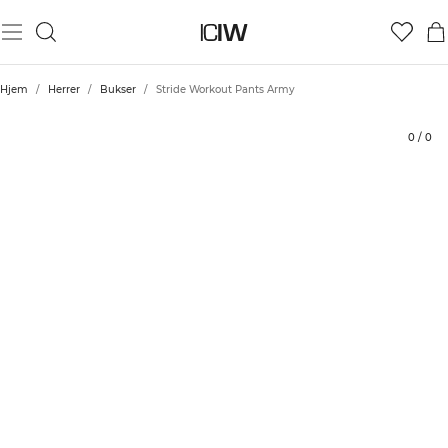
Produkt
Tekniske aspekter
Bedømmelser
Bæredygtighed
Stil med
Hjem
/
Herrer
/
Bukser
/
Stride Workout Pants Army
0
/
0