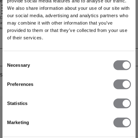
Beskrivelse
provide social media features and to analyse our traffic.
Faldende skuldre for en afslappet pasform
We also share information about your use of our site with
Blød fleeceforing for varme
Ribbede manchetter og ribbet hals for ekstra komfort
68 % bomuld, 32 % polyester
our social media, advertising and analytics partners who
Denne Heavy Sweatshirt til kvinder har faldende skuldre, som giver en
may combine it with other information that you’ve
afslappet pasform, samt ribbede manchetter og en ribbet hals for ekstra
komfort. Den bløde fleeceforing giver ekstra varme, hvilket gør trøjen perfekt
provided to them or that they’ve collected from your use
til køligere dage. Denne slidstærke og hyggelige sweatshirt er ideel til fritidstøj
of their services.
og er et must-have til din garderobe. 68% bomuld, 32% polyester
Technical Aspects
Levering og returnering
Consent
Necessary
Selection
Similar products
Preferences
Statistics
Marketing