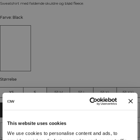
Sweatshirt med faldende skuldre og blød fleece.
Farve: Black
Størrelse
XS
S
M
L
XL
XXL
TILFØJ TIL KURV
This website uses cookies
TILFØJ TIL ØNSKESKYEN
We use cookies to personalise content and ads, to