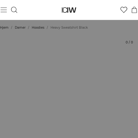
Produkt
Tekniske aspekter
Bedømmelser
Stil med
Hjem
/
Damer
/
Hoodies
/
Heavy Sweatshirt Black
0
/
0