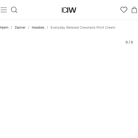
Produkt
Bedømmelser
Stil med
Hjem
/
Damer
/
Hoodies
/
Everyday Relaxed Crewneck Print Cream
0
/
0