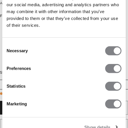
Afslappet crewneck med moderne print
our social media, advertising and analytics partners who
may combine it with other information that you’ve
Farve: Cream
provided to them or that they’ve collected from your use
of their services.
Consent
Necessary
Selection
Preferences
Størrelse
XS
S
M
L
XL
XXL
Statistics
Few in stock
Marketing
TILFØJ TIL KURV
TILFØJ TIL ØNSKESKYEN
Show details