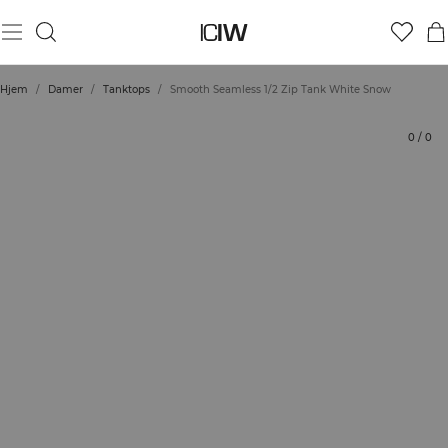
Produkt
Tekniske aspekter
Bedømmelser
Stil med
Hjem
/
Damer
/
Tanktops
/
Smooth Seamless 1/2 Zip Tank White Snow
0
/
0