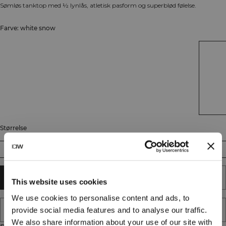
Sømløs tanktop med ½ lynlås, atletisk pasform og superblød følelse.
Farve: white snow
Størrelse
XS
S
M
L
XL
XXL
TILFØJ TIL KURV
This website uses cookies
We use cookies to personalise content and ads, to
TILFØJ TIL ØNSKESKYEN
provide social media features and to analyse our traffic.
We also share information about your use of our site with