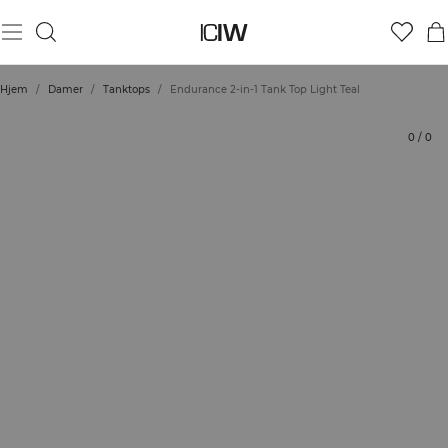
Produkt
Tekniske aspekter
Bedømmelser
Bæredygtighed
Stil med
Hjem
/
Damer
/
Tanktops
/
Endurance 2-in-1 Tank Top Light Teal
0
/
0