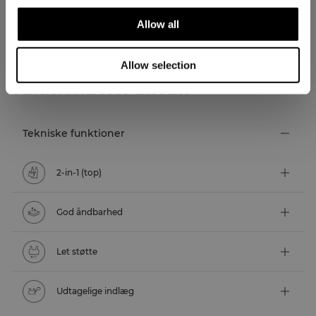
Allow all
Allow selection
TEKNISKE ASPEKTER
Tekniske funktioner
2-in-1 (top)
God åndbarhed
Let støtte
Udtagelige indlæg