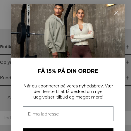
STYLE WITH
Butik
Oplysninger
FÅ 15% PÅ DIN ORDRE
Kundeservice
Når du abonnerer på vores nyhedsbrev.
Vær
Newsletter
den første til at få besked om nye
udgivelser, tilbud og meget mere!
Abonner på vores nyhedsbrev! Få eksklusive tilbud, vores
seneste nyheder og meget mere.