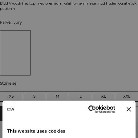
Blød V-udskåret top med premium, glat fornemmelse mod huden og atletisk
pasform
Farve: Ivory
Størrelse
XS
S
M
L
XL
XXL
TILFØJ TIL KURV
This website uses cookies
TILFØJ TIL ØNSKESKYEN