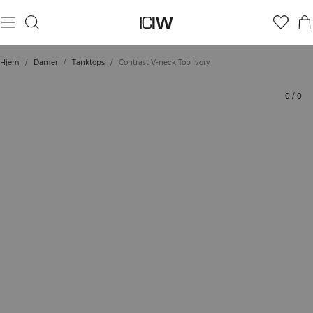
Produkt
Tekniske aspekter
Bedømmelser
Stil med
Hjem
/
Damer
/
Tanktops
/
Contrast V-neck Top Ivory
0
/
0