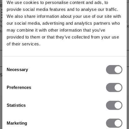
We use cookies to personalise content and ads, to
Beskrivelse
provide social media features and to analyse our traffic.
55% polyester
37% modal
8% elastan
We also share information about your use of our site with
V-udskæring
V-udskåret top med ultrablød, premium håndfornemmelse. Contrast V-neck
our social media, advertising and analytics partners who
Top har en elegant V-udskæring, atletisk pasform og standard længde – skabt
may combine it with other information that you’ve
til at følge dine bevægelser fra studiet til hverdagen. Den glatte
modalblanding føles blød, komfortabel og skånsom mod huden med et
provided to them or that they’ve collected from your use
raffineret fald, mens elastan giver stræk og frihed til at bevæge sig. Perfekt til
Technical Aspects
of their services.
let træning eller som en stilren hverdagsfavorit, der leverer et moderne udtryk
og komfort hele dagen. En del af Contrast Collection. 55% polyester, 37%
modal, 8% elastan.
Levering og returnering
Consent
Necessary
Selection
Similar products
Preferences
Statistics
Marketing