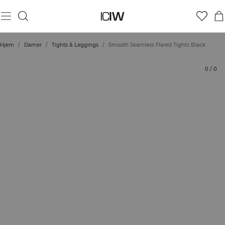
Produkt
Tekniske aspekter
Bedømmelser
Stil med
Hjem
/
Damer
/
Tights & Leggings
/
Smooth Seamless Flared Tights Black
0
/
0