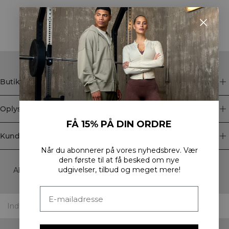
STYLE WITH
Butik
Oplysninger
FÅ 15% PÅ DIN ORDRE
Kundeservice
Når du abonnerer på vores nyhedsbrev.
Vær
Newsletter
den første til at få besked om nye
udgivelser, tilbud og meget mere!
Abonner på vores nyhedsbrev! Få eksklusive tilbud, vores
seneste nyheder og meget mere.