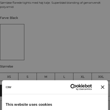
Sømløse flarede tights med høj talje. Superblød blanding af genanvendt
polyamid.
Farve: Black
Størrelse
XS
S
M
L
XL
XXL
TILFØJ TIL KURV
This website uses cookies
TILFØJ TIL ØNSKESKYEN