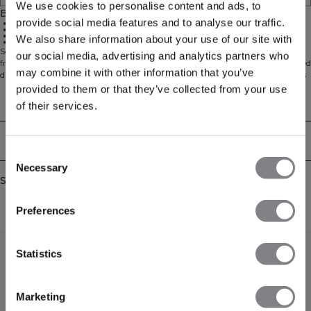
We use cookies to personalise content and ads, to
Beskrivelse
provide social media features and to analyse our traffic.
Sømløs konstruktion
Høj talje
Udsvinget pasform
We also share information about your use of our site with
Genanvendt polyamid
Sømløse flarede tights med høj talje. Smooth Seamless Flared Tights er
our social media, advertising and analytics partners who
fremstillet af en superblød jersey i genanvendt polyamid, der bevæger sig med
may combine it with other information that you’ve
dig. Den sømløse konstruktion og glatte fornemmelse minimerer skav, mens
den høje taljekant giver en sikker og flatterende pasform. En let udvidelse fra
provided to them or that they’ve collected from your use
knæet skaber en moderne silhuet og ubesværet bevægelse, så du let går fra
Technical Aspects
of their services.
studiosessioner til hverdagsbrug. 92% genanvendt polyamid, 8% elastan.
Levering og returnering
Consent
Necessary
Selection
Similar products
Preferences
Statistics
Marketing