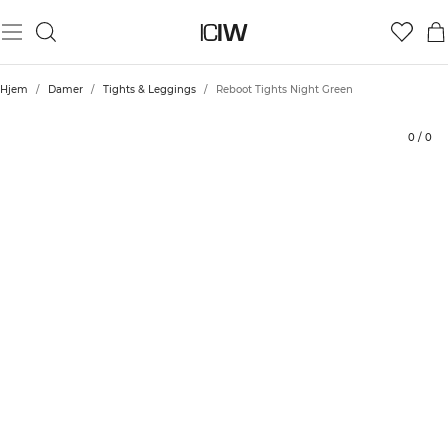
Produkt
Tekniske aspekter
Bedømmelser
Stil med
Hjem
/
Damer
/
Tights & Leggings
/
Reboot Tights Night Green
0
/
0