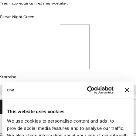
Trænings-leggings med mesh-detaljer.
Farve: Night Green
Størrelse
XS
S
M
L
XL
XXL
UDSOLGT - GIV MIG BESKED
This website uses cookies
We use cookies to personalise content and ads, to
TILFØJ TIL ØNSKESKYEN
provide social media features and to analyse our traffic.
We also share information about your use of our site with