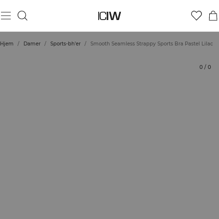
Produkt
Tekniske aspekter
Bedømmelser
Stil med
Hjem
/
Damer
/
Sports-bh'er
/
Smooth Seamless Strappy Sports Bra Pastel Lilac
0
/
0