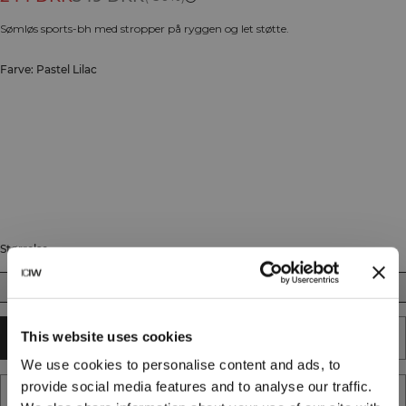
Sømløs sports-bh med stropper på ryggen og let støtte.
Farve: Pastel Lilac
Størrelse
XS
S
M
L
XL
XXL
This website uses cookies
UDSOLGT - GIV MIG BESKED
We use cookies to personalise content and ads, to
provide social media features and to analyse our traffic.
TILFØJ TIL ØNSKESKYEN