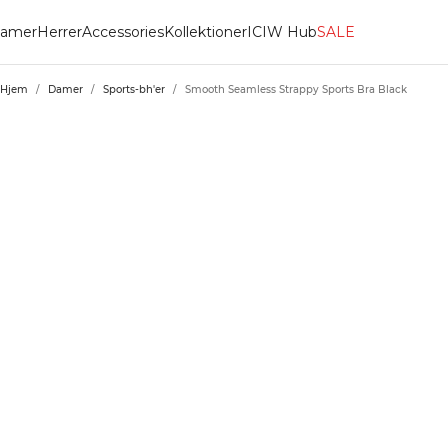
amer
Herrer
Accessories
Kollektioner
ICIW Hub
SALE
Hjem
/
Damer
/
Sports-bh'er
/
Smooth Seamless Strappy Sports Bra Black