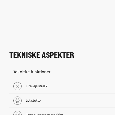
TEKNISKE ASPEKTER
Tekniske funktioner
Firevejs stræk
Let støtte
Genanvendte materialer