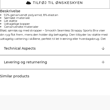
TILFØJ TIL ØNSKESKYEN
Beskrivelse
92% genanvendt polyamid, 8% elastan
Sømløst materiale
Let støtte
Udtagelige kopper
Genanvendte materialer
Blød, sømløs og med stropper – Smooth Seamless Strappy Sports Bra viser
din ryg flot frem, mens den holder dig behagelig. Den tilbyder lav støtte med
udtagelig vattering i skålene, perfekt til let træning eller hverdagsbrug. Det
sømløse materiale er blødt og fleksibelt, hvilket giver god bevægelighed og
pasform. De stroppede detaljer på ryggen skaber et flot og moderne look, der
Technical Aspects
får dig til at føle dig selvsikker under din træning. Sports-bh'en sidder godt på
plads og giver den rette komfort til dine aktive dage.
Levering og returnering
Similar products