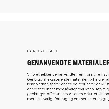
BÆREDYGTIGHED
GENANVENDTE MATERIALE
Vi foretrækker genanvendte frem for nyfremstill
Genbrug af eksisterende materialer forhindrer af
lossepladser, sparer energi og reducerer de kuls
der er forbundet med råvareproduktion. At væl
genbrugsstoffer understøtter en cirkulær økon
mere ansvarligt forbrug og en mere bæredygtig