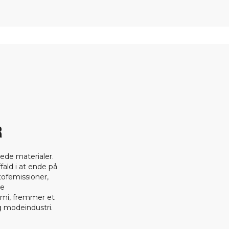
R
ede materialer.
fald i at ende på
tofemissioner,
ge
omi, fremmer et
 modeindustri.