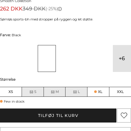
Smooth Collection
262 DKK
349 DKK
(-25%)
Sømløs sports-bh med stropper på ryggen og let støtte.
Farve:
Black
+
6
Størrelse
XS
S
M
L
XL
XXL
Few in stock
TILFØJ TIL KURV