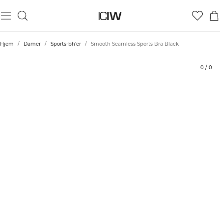
Produkt
Bedømmelser
Bæredygtighed
Stil med
Hjem
/
Damer
/
Sports-bh'er
/
Smooth Seamless Sports Bra Black
0
/
0