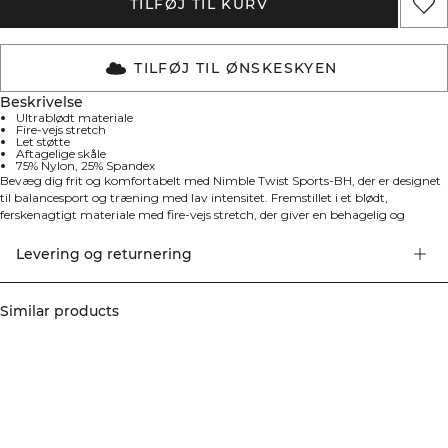
TILFØJ TIL KURV
TILFØJ TIL ØNSKESKYEN
Beskrivelse
Ultrablødt materiale
Fire-vejs stretch
Let støtte
Aftagelige skåle
75% Nylon, 25% Spandex
Bevæg dig frit og komfortabelt med Nimble Twist Sports-BH, der er designet
til balancesport og træning med lav intensitet. Fremstillet i et blødt,
ferskenagtigt materiale med fire-vejs stretch, der giver en behagelig og
fleksibel pasform. De aftagelige skåle giver mulighed for at justere støtten
efter behov, hvilket gør den perfekt til alle former for bevægelse. 75% Nylon,
Levering og returnering
25% Elastan.
Similar products