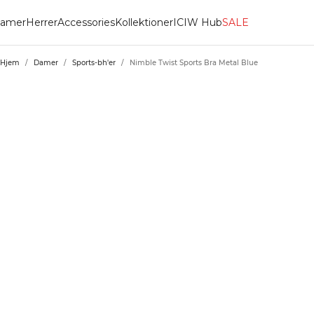
amer
Herrer
Accessories
Kollektioner
ICIW Hub
SALE
Hjem
/
Damer
/
Sports-bh'er
/
Nimble Twist Sports Bra Metal Blue