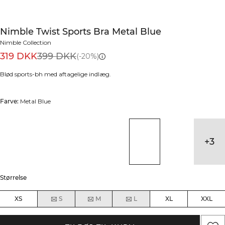
Nimble Twist Sports Bra Metal Blue
Nimble Collection
319 DKK
399 DKK
(-20%)
Blød sports-bh med aftagelige indlæg.
Farve:
Metal Blue
+
3
Størrelse
XS
S
M
L
XL
XXL