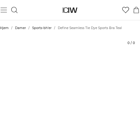
Produkt
Bedømmelser
Bæredygtighed
Stil med
Hjem
/
Damer
/
Sports-bh'er
/
Define Seamless Tie Dye Sports Bra Teal
0
/
0