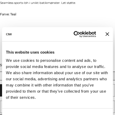
Seamless sports-bh i unikt batikmønster. Let støtte.
Farve: Teal
This website uses cookies
We use cookies to personalise content and ads, to
Størrelse
provide social media features and to analyse our traffic.
We also share information about your use of our site with
XS
S
M
L
XL
XXL
our social media, advertising and analytics partners who
may combine it with other information that you’ve
TILFØJ TIL KURV
provided to them or that they’ve collected from your use
of their services.
TILFØJ TIL ØNSKESKYEN
Consent