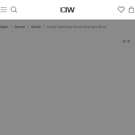
Produkt
Bedømmelser
Stil med
Hjem
/
Damer
/
Shorts
/
Sculpt Seamless Shorts Midnight Blue
0
/
0