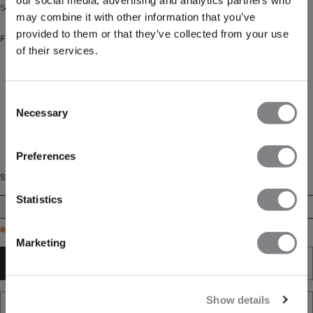
our social media, advertising and analytics partners who
Sømløse shorts med høj talje og ribbet linning. Squat-sikre, også i lyse farver.
may combine it with other information that you’ve
provided to them or that they’ve collected from your use
Farve: Midnight Blue
of their services.
Consent
Necessary
Selection
Preferences
Størrelse
Statistics
XS
S
M
L
XL
XXL
Few in stock
Marketing
TILFØJ TIL KURV
Show details
TILFØJ TIL ØNSKESKYEN