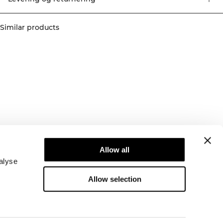
bløde, strækbare polyamid/elastan følger dine bevægelser og giver
ugennemsigtig dækning og en tætsiddende pasform, der støtter uden at
distrahere. 92% polyamid, 8% elastan.
Similar products
Newsletter
Allow all
Abonner på vores nyhedsbrev! Få eksklusive
tilbud, vores seneste nyheder og meget mere.
alyse
Allow selection