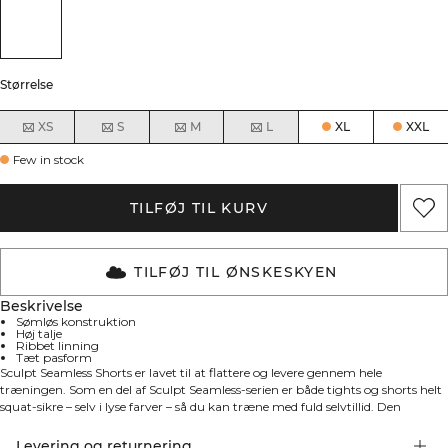
Størrelse
XS
S
M
L
XL
XXL
Few in stock
TILFØJ TIL KURV
TILFØJ TIL ØNSKESKYEN
Beskrivelse
Sømløs konstruktion
Høj talje
Ribbet linning
Tæt pasform
Sculpt Seamless Shorts er lavet til at flattere og levere gennem hele
træningen. Som en del af Sculpt Seamless-serien er både tights og shorts helt
squat-sikre – selv i lyse farver – så du kan træne med fuld selvtillid. Den
sømløse konstruktion og den høje talje giver en glat, skulptureret
fornemmelse, mens den ribbede linning holder dem sikkert på plads. Det
Levering og returnering