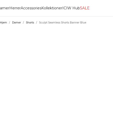
amer
Herrer
Accessories
Kollektioner
ICIW Hub
SALE
Hjem
/
Damer
/
Shorts
/
Sculpt Seamless Shorts Banner Blue