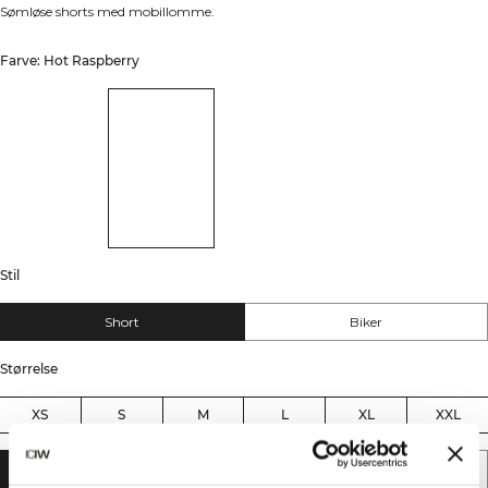
Sømløse shorts med mobillomme.
Farve: Hot Raspberry
Stil
Short
Biker
Størrelse
XS
S
M
L
XL
XXL
TILFØJ TIL KURV