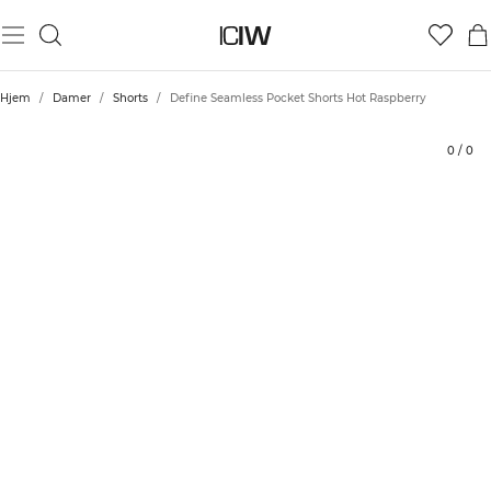
Produkt
Tekniske aspekter
Bedømmelser
Stil med
Hjem
/
Damer
/
Shorts
/
Define Seamless Pocket Shorts Hot Raspberry
0
/
0