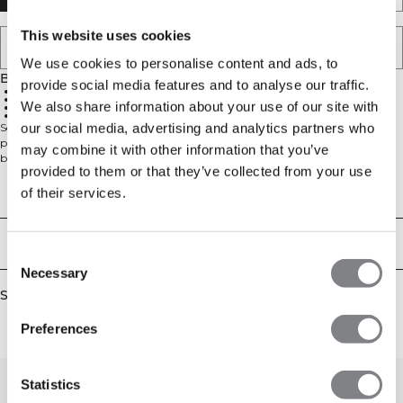
This website uses cookies
TILFØJ TIL ØNSKESKYEN
We use cookies to personalise content and ads, to
Beskrivelse
provide social media features and to analyse our traffic.
Sømløs design
Høj talje
We also share information about your use of our site with
Mobillomme
4-vejs stræk
our social media, advertising and analytics partners who
Sømløse shorts med mobillomme. Define Seamless er en af vores mest
populære kollektioner, og det kan man godt forstå. Det sømløse materiale er
may combine it with other information that you’ve
blødt, elastisk og fleksibelt, hvilket resulterer i et stykke tøj med stor
provided to them or that they’ve collected from your use
bevægelighed og pasform. Med tights, sports-bh'er og toppe i flere trendy
farver, bliver Define Seamless din foretrukne kollektion af træningstøj til de
Technical Aspects
of their services.
fleste typer af træning. 4-vejs strækmateriale med den nyeste sømløse
teknologi, der øger bevægelsesfriheden under din træning. Strækbart og
slidstærkt materiale med ICIW-logo på venstre hofte. SWEATTECH™ med høj
Levering og returnering
talje for perfekt pasform og 12 cm benlængde. Lomme med usynlig lynlås og
Consent
vandafvisende bag på linningen. 92% genanvendt Nylon, 8% Elastan.
Necessary
Selection
Similar products
Preferences
Statistics