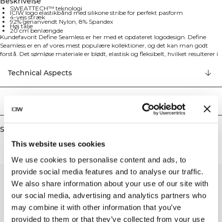
Beskrivelse
SWEATTECH™ teknologi
ICIW logo elastikbånd med silikone stribe for perfekt pasform
4-vejs stræk
92% genanvendt Nylon, 8% Spandex
Høj talje
20 cm benlængde
Kundefavorit Define Seamless er her med et opdateret logodesign. Define
Seamless er en af vores mest populære kollektioner, og det kan man godt
forstå. Det sømløse materiale er blødt, elastisk og fleksibelt, hvilket resulterer i
et stykke tøj med stor bevægelighed og pasform. Med tights, sports-bh'er og
toppe i flere trendy farver, bliver Define Seamless din foretrukne kollektion af
Technical Aspects
træningstøj til de fleste typer af træning. 92% genanvendt Nylon, 8% elastan
Levering og returnering
Similar products
This website uses cookies
We use cookies to personalise content and ads, to
provide social media features and to analyse our traffic.
We also share information about your use of our site with
our social media, advertising and analytics partners who
may combine it with other information that you’ve
provided to them or that they’ve collected from your use