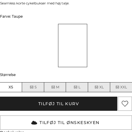
Seamless korte cykelbukser med høj talje.
Farve: Taupe
Størrelse
XS
S
M
L
XL
XXL
TILFØJ TIL KURV
TILFØJ TIL ØNSKESKYEN