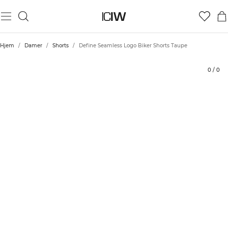
Produkt
Tekniske aspekter
Bedømmelser
Bæredygtighed
Stil med
Hjem
/
Damer
/
Shorts
/
Define Seamless Logo Biker Shorts Taupe
0
/
0