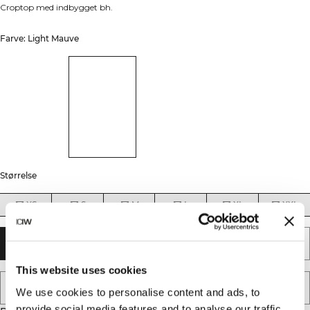
Croptop med indbygget bh.
Farve: Light Mauve
Størrelse
XS
S
M
L
XL
XXL
UDSOLGT - GIV MIG BESKED
This website uses cookies
TILFØJ TIL ØNSKESKYEN
We use cookies to personalise content and ads, to
provide social media features and to analyse our traffic.