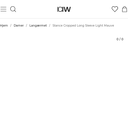
Produkt
Tekniske aspekter
Bedømmelser
Stil med
Hjem
/
Damer
/
Langærmet
/
Stance Cropped Long Sleeve Light Mauve
0
/
0