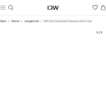
Produkt
Tekniske aspekter
Bedømmelser
Stil med
Hjem
/
Damer
/
Langærmet
/
Soft Knit Oversized Crewneck Dark Grey
0
/
0