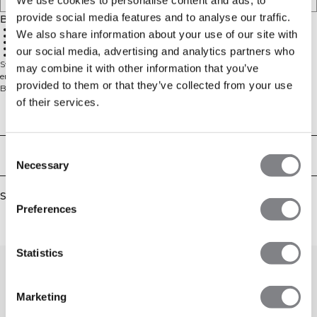
We use cookies to personalise content and ads, to
provide social media features and to analyse our traffic.
Beskrivelse
90% bomuld, 10% spandex
We also share information about your use of our site with
680 g kraftigt ribbet materiale
ICIW broderi logo
Afslappet pasform
our social media, advertising and analytics partners who
Fuld længde
Sweater med rund hals i et behageligt strikmateriale. Blød strikket crewneck
may combine it with other information that you’ve
er din nye bedste ven på sofaen efter træning, eller på din hviledag.
provided to them or that they’ve collected from your use
Bomuldsblandings-materialet er tungt og blødt for ultimativ komfort.
Sweateren har ribkantede manchetter og en behagelig afslappet pasform
of their services.
med en sænket skulder. Vi anbefaler, at tøjet opbevares foldet og vandret for
Technical Aspects
at bevare sin form. 680 g kraftigt ribbet materiale, ICIW broderi logo,
afslappet pasform, fuld længde. 90% bomuld, 10% elastan.
Consent
Levering og returnering
Necessary
Selection
Similar products
Preferences
Statistics
Marketing