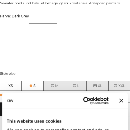
Sweater med rund hals i et behageligt strikmateriale. Afslappet pasform.
Farve: Dark Grey
Størrelse
XS
S
M
L
XL
XXL
Few in stock
TILFØJ TIL KURV
This website uses cookies
TILFØJ TIL ØNSKESKYEN