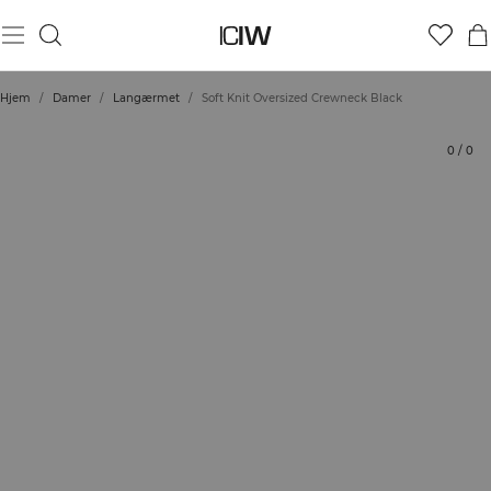
Produkt
Bedømmelser
Stil med
Hjem
/
Damer
/
Langærmet
/
Soft Knit Oversized Crewneck Black
0
/
0