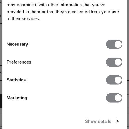
Sweater med rund hals i et behageligt strikmateriale. Afslappet pasform.
may combine it with other information that you’ve
provided to them or that they’ve collected from your use
Farve: Black
of their services.
Consent
Necessary
Selection
Preferences
Størrelse
Statistics
XS
S
M
L
XL
XXL
Marketing
TILFØJ TIL KURV
TILFØJ TIL ØNSKESKYEN
Show details