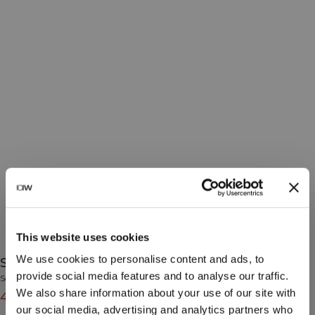
This website uses cookies
We use cookies to personalise content and ads, to
Soft Knit Oversized Crewneck Black
provide social media features and to analyse our traffic.
Soft Knit Collection
We also share information about your use of our site with
489 DKK
699 DKK
(-30%)
our social media, advertising and analytics partners who